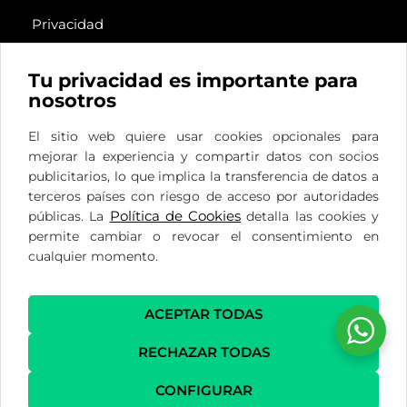
Privacidad
Cookies
Legal
Tu privacidad es importante para
nosotros
El sitio web quiere usar cookies opcionales para
Plaza del Ferrocarril, 12
mejorar la experiencia y compartir datos con socios
Bajo
publicitarios, lo que implica la transferencia de datos a
28290 Las Matas, Madrid
terceros países con riesgo de acceso por autoridades
Política de Cookies
públicas. La
detalla las cookies y
info@delcantoformacion.com
permite cambiar o revocar el consentimiento en
(+34) 689 816 430
cualquier momento.
(+34) 659 231 131
ACEPTAR TODAS
RECHAZAR TODAS
CONFIGURAR