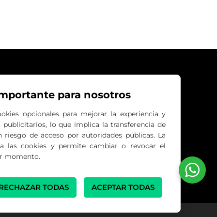
Plaza del Ferrocarril, 12 Bajo
28290 Las Matas, Madrid
importante para nosotros
info@delcantoformacion.com
ookies opcionales para mejorar la experiencia y
publicitarios, lo que implica la transferencia de
(+34) 689 816 430
n riesgo de acceso por autoridades públicas. La
a las cookies y permite cambiar o revocar el
(+34) 659 231 131
er momento.
RECHAZAR TODAS
ACEPTAR TODAS