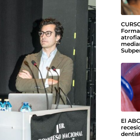
CURSO
Forma
atrofi
media
Subper
El ABC
recesi
dentis