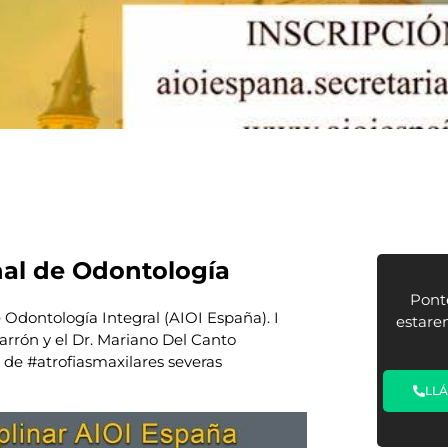
nal de Odontología
Pont
e Odontología Integral (AIOI España). I
estare
rrón y el Dr.
Mariano Del Canto
o de
#atrofiasmaxilares
severas
LL