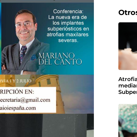
Otro
Atrofi
media
Subper