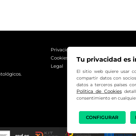
Privacidad
Cookies
Tu privacidad es 
Legal
El sitio web quiere usar c
tológicos.
compartir datos con socios 
datos a terceros países co
Política de Cookies
detall
consentimiento en cualqui
CONFIGURAR