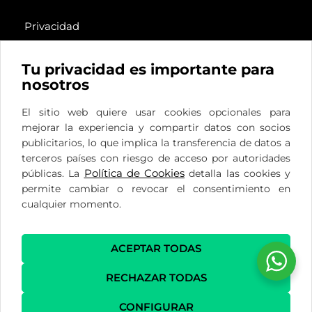
Privacidad
Cookies
Legal
Tu privacidad es importante para
nosotros
El sitio web quiere usar cookies opcionales para
Plaza del Ferrocarril, 12
mejorar la experiencia y compartir datos con socios
Bajo
publicitarios, lo que implica la transferencia de datos a
28290 Las Matas, Madrid
terceros países con riesgo de acceso por autoridades
Política de Cookies
públicas. La
detalla las cookies y
info@delcantoformacion.com
permite cambiar o revocar el consentimiento en
(+34) 689 816 430
cualquier momento.
(+34) 659 231 131
ACEPTAR TODAS
RECHAZAR TODAS
CONFIGURAR