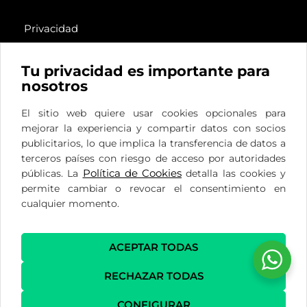
Privacidad
Cookies
Legal
Tu privacidad es importante para
nosotros
El sitio web quiere usar cookies opcionales para
Plaza del Ferrocarril, 12
mejorar la experiencia y compartir datos con socios
Bajo
publicitarios, lo que implica la transferencia de datos a
28290 Las Matas, Madrid
terceros países con riesgo de acceso por autoridades
Política de Cookies
públicas. La
detalla las cookies y
info@delcantoformacion.com
permite cambiar o revocar el consentimiento en
(+34) 689 816 430
cualquier momento.
(+34) 659 231 131
ACEPTAR TODAS
RECHAZAR TODAS
CONFIGURAR